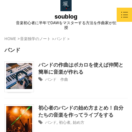
soublog
音楽初心者に半年でDAWをマスターする方法を作曲家が伝
授
HOME
>
音楽独学のノート
>
バンド
>
バンド
バンドの作曲はボカロを使えば仲間と
簡単に音楽が作れる
バンド 作曲
初心者のバンドの始め方まとめ！自分
たちの音楽を作ってライブをする
バンド
,
初心者
,
始め方