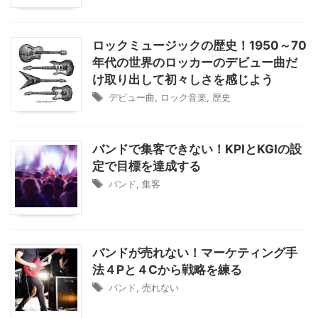
ロックミュージックの歴史！1950～70
年代の世界のロッカーのデビュー曲だ
け取り出して初々しさを感じよう
デビュー曲
,
ロック音楽
,
歴史
バンドで集客できない！KPIとKGIの設
定で目標を達成する
バンド
,
集客
バンドが売れない！マーケティング手
法４Pと４Cから戦略を練る
バンド
,
売れない