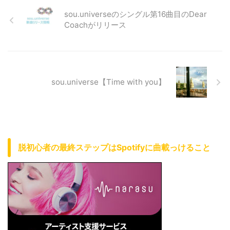
sou.universeのシングル第16曲目のDear
Coachがリリース
sou.universe【Time with you】
脱初心者の最終ステップはSpotifyに曲載っけること