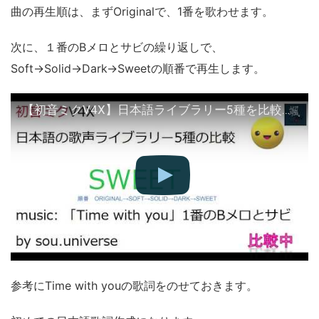
曲の再生順は、まずOriginalで、1番を歌わせます。
次に、１番のBメロとサビの繰り返しで、
Soft→Solid→Dark→Sweetの順番で再生します。
【初音ミクV4X】日本語ライブラリー5種を比較してみた（ORIGINAL, SOFT, SOLID, DARK, SWEET）
参考にTime with youの歌詞をのせておきます。