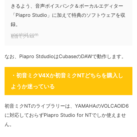
きるよう、音声ボイスバンク＆ボーカルエディター
「Piapro Studio」に加えて特典のソフトウェアを収
録。
vocaloid.com
初音ミクV4X
なお、Piapro StdudioはCubaseのDAWで動作します。
・初音ミクV4Xか初音ミクNTどちらを購入し
ようか迷っている
初音ミクNTのライブラリーは、YAMAHAのVOLCAOID6
に対応しておらずPiapro Studio for NTでしか使えませ
ん。