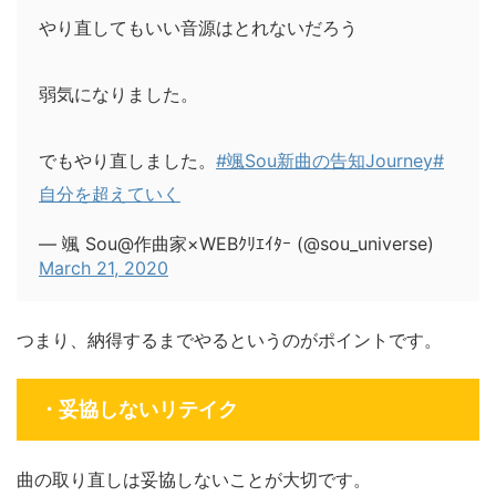
やり直してもいい音源はとれないだろう
弱気になりました。
でもやり直しました。
#颯Sou新曲の告知Journey
#
自分を超えていく
— 颯 Sou@作曲家×WEBｸﾘｴｲﾀｰ (@sou_universe)
March 21, 2020
つまり、
納得するまでやるというのがポイント
です。
・妥協しないリテイク
曲の取り直しは妥協しないことが大切です。