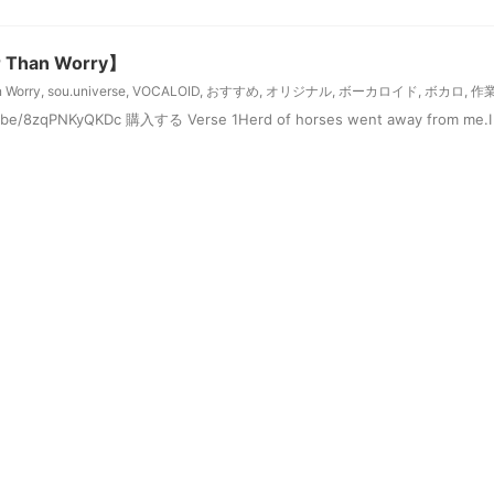
r Than Worry】
n Worry
,
sou.universe
,
VOCALOID
,
おすすめ
,
オリジナル
,
ボーカロイド
,
ボカロ
,
作
e/8zqPNKyQKDc 購入する Verse 1Herd of horses went away from me.I le