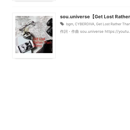
sou.universe【Get Lost Rathe
bgm
,
CYBERDIVA
,
Get Lost Rather Tha
作詞・作曲 sou.universe https://youtu.b