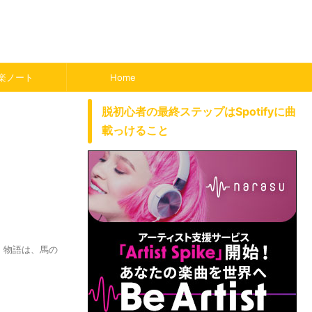
楽ノート
Home
脱初心者の最終ステップはSpotifyに曲
載っけること
グル。 物語は、馬の