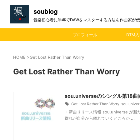
soublog
音楽初心者に半年でDAWをマスターする方法を作曲家が
プロフィール
DTM入
HOME
>
Get Lost Rather Than Worry
Get Lost Rather Than Worry
sou.universeのシングル第18曲目
Get Lost Rather Than Worry
,
sou.univer
・新曲リリース情報 sou.universe が新た
群れが自分から離れていくところか ...