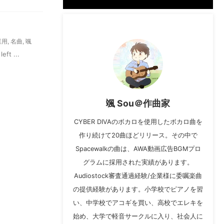
業用
,
名曲
,
颯
ft ...
颯 Sou＠作曲家
CYBER DIVAのボカロを使用したボカロ曲を
作り続けて20曲ほどリリース。その中で
Spacewalkの曲は、AWA動画広告BGMプロ
グラムに採用された実績があります。
Audiostock審査通過経験/企業様に委嘱楽曲
の提供経験があります。小学校でピアノを習
い、中学校でアコギを買い、高校でエレキを
始め、大学で軽音サークルに入り、社会人に